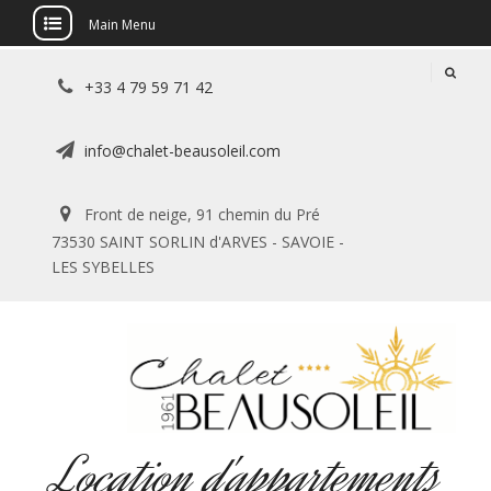
Main Menu
Skip
+33 4 79 59 71 42
to
content
info@chalet-beausoleil.com
Front de neige, 91 chemin du Pré
73530 SAINT SORLIN d'ARVES - SAVOIE -
LES SYBELLES
Location d'appartements