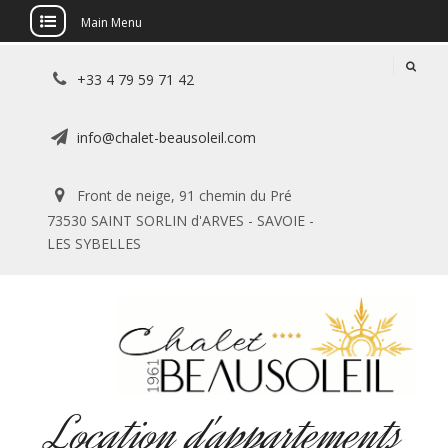
Main Menu
Skip
+33 4 79 59 71 42
to
content
info@chalet-beausoleil.com
Front de neige, 91 chemin du Pré
73530 SAINT SORLIN d'ARVES - SAVOIE -
LES SYBELLES
Location d'appartements