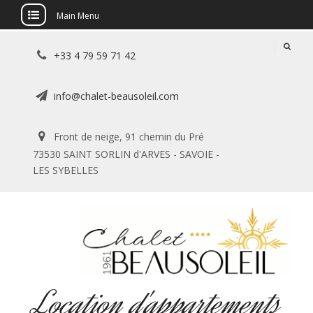
Main Menu
Skip
+33 4 79 59 71 42
to
content
info@chalet-beausoleil.com
Front de neige, 91 chemin du Pré
73530 SAINT SORLIN d'ARVES - SAVOIE -
LES SYBELLES
Location d'appartements