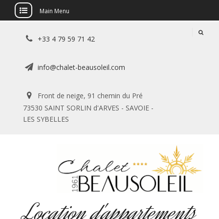
Main Menu
Skip
+33 4 79 59 71 42
to
content
info@chalet-beausoleil.com
Front de neige, 91 chemin du Pré
73530 SAINT SORLIN d'ARVES - SAVOIE -
LES SYBELLES
Location d'appartements