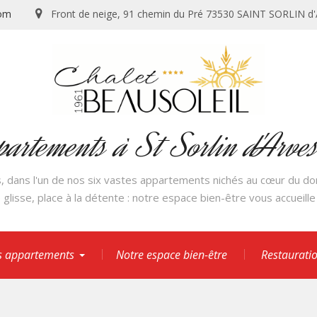
com
Front de neige, 91 chemin du Pré 73530 SAINT SORLIN d
partements à St Sorlin d'Arve
, dans l'un de nos six vastes appartements nichés au cœur du dom
 glisse, place à la détente : notre espace bien-être vous accueill
 appartements
Notre espace bien-être
️ Restaurati