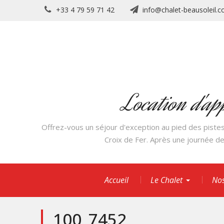
Skip
+33 4 79 59 71 42
info@chalet-beausoleil.
to
content
Location d'ap
Offrez-vous un séjour d'exception au pied des pistes
Croix de Fer. Après une journée de
Accueil
Le Chalet
Nos
100_7452