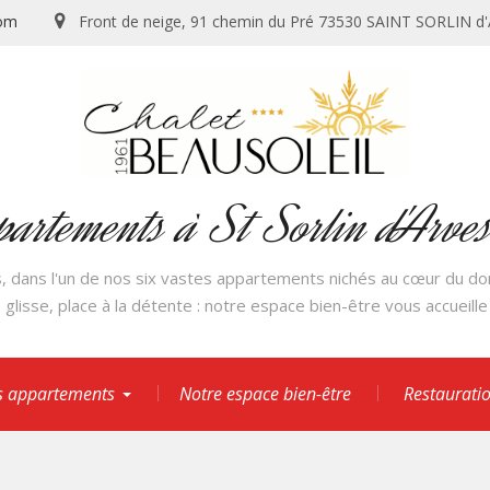
com
Front de neige, 91 chemin du Pré 73530 SAINT SORLIN d
partements à St Sorlin d'Arve
, dans l'un de nos six vastes appartements nichés au cœur du dom
 glisse, place à la détente : notre espace bien-être vous accueill
 appartements
Notre espace bien-être
️ Restaurati